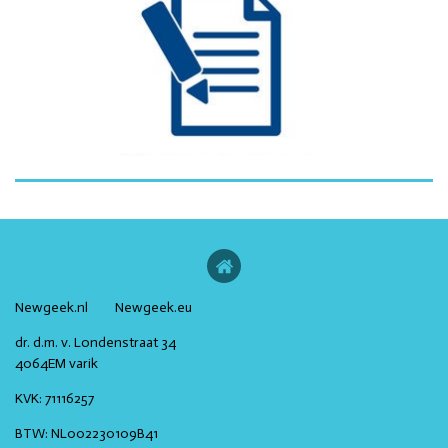
Newgeek.nl Newgeek.eu
dr. d.m. v. Londenstraat 34
4064EM varik
KVK:
71116257
BTW:
NL002230109B41