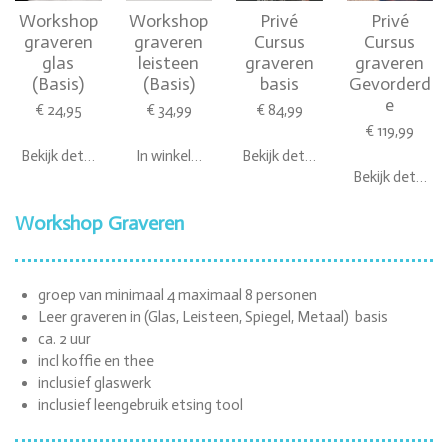
Workshop
Workshop
Privé
Privé
graveren
graveren
Cursus
Cursus
glas
leisteen
graveren
graveren
(Basis)
(Basis)
basis
Gevorderd
e
€ 24,95
€ 34,99
€ 84,99
€ 119,99
Bekijk details
In winkelwagen
Bekijk details
Bekijk details
Workshop Graveren
groep van minimaal 4 maximaal 8 personen
Leer graveren in (Glas, Leisteen, Spiegel, Metaal) basis
ca. 2 uur
incl koffie en thee
inclusief glaswerk
inclusief leengebruik etsing tool