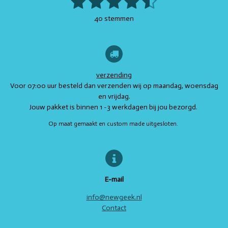
1
2
3
4
5
t
e
t
t
t
a
s
s
s
s
s
e
b
a
s
e
40 stemmen
t
m
o
g
A
r
t
t
t
t
t
i
m
o
r
p
e
e
n
k
a
p
s
e
e
e
e
e
n
g
m
t
r
r
r
r
r
:
4
verzending
r
r
r
r
.
Voor 07:00 uur besteld dan verzenden wij op maandag, woensdag
e
e
e
e
7
en vrijdag.
s
Jouw pakket is binnen 1 -3 werkdagen bij jou bezorgd.
n
n
n
n
t
Op maat gemaakt en custom made uitgesloten.
e
r
r
e
n
E-mail
info@newgeek.nl
Contact