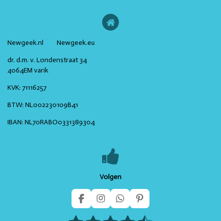
Newgeek.nl Newgeek.eu
dr. d.m. v. Londenstraat 34
4064EM varik
KVK:
71116257
BTW:
NL002230109B41
IBAN:
NL70RABO0331389304
Volgen
F
I
W
P
a
n
h
i
S
c
s
a
n
R