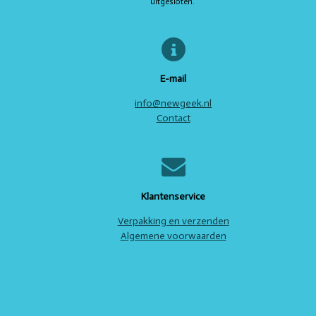
uitgesloten.
e
n
E-mail
info@newgeek.nl
Contact
Klantenservice
Verpakking en verzenden
Algemene voorwaarden