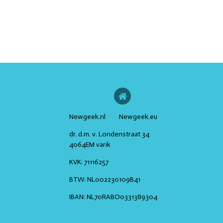
Newgeek.nl Newgeek.eu
dr. d.m. v. Londenstraat 34
4064EM varik
KVK:
71116257
BTW:
NL002230109B41
IBAN:
NL70RABO0331389304