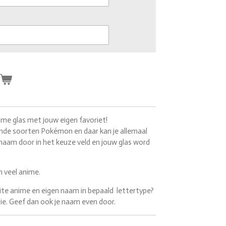
n
me glas met jouw eigen favoriet!
ende soorten
Pokémon en daar kan je allemaal
 naam door in het keuze veld en jouw glas word
n veel anime.
ite anime en eigen naam in bepaald lettertype?
ptie. Geef dan ook je naam even door.