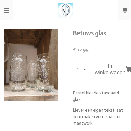
Ga
direct
naar
de
hoofdinhoud
Betuws glas
€ 12,95
In
winkelwagen
Bestel hier de standaard
glas.
Liever een eigen tekst laat
hem maken via de pagina
maatwerk.