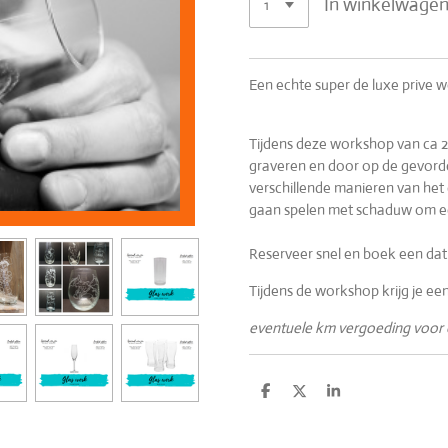
In winkelwage
Een echte super de luxe prive 
Tijdens deze workshop van ca 2
graveren en door op de gevorde
verschillende manieren van het 
gaan spelen met schaduw om ee
Reserveer snel en boek een dat
Tijdens de workshop krijg je ee
eventuele km vergoeding voor o
D
D
S
e
e
h
l
e
a
e
l
r