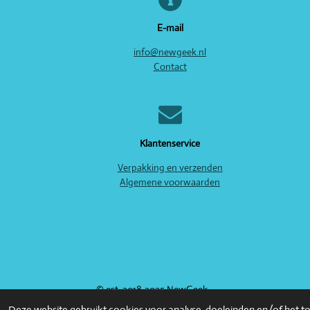
E-mail
info@newgeek.nl
Contact
Klantenservice
Verpakking en verzenden
Algemene voorwaarden
© est. 2018-2025 NewGeek
Deze website gebruikt cookies voor analyse-doeleinden en/of het ton