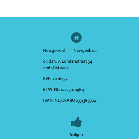
Newgeek.nl Newgeek.eu
dr. d.m. v. Londenstraat 34
4064EM varik
KVK:
71116257
BTW:
NL002230109B41
IBAN:
NL70RABO0331389304
Volgen