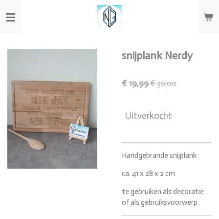
Ga
direct
naar
de
hoofdinhoud
snijplank Nerdy
€ 19,99
€ 30,00
Uitverkocht
Handgebrande snijplank
ca. 41 x 28 x 2 cm
te gebruiken als decoratie
of als gebruiksvoorwerp.