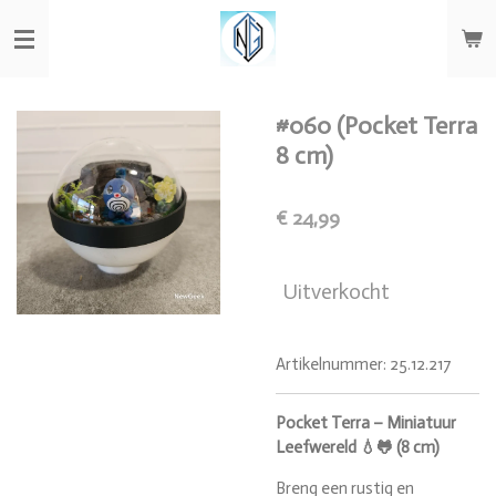
Ga
direct
naar
de
hoofdinhoud
#060 (Pocket Terra
8 cm)
€ 24,99
Uitverkocht
Artikelnummer:
25.12.217
Pocket Terra – Miniatuur
Leefwereld 💧🐸 (8 cm)
Breng een rustig en