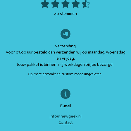
1
2
3
4
5
S
c
s
a
n
R
t
e
t
t
t
a
s
s
s
s
s
e
b
a
s
e
40 stemmen
t
m
o
g
A
r
t
t
t
t
t
i
m
o
r
p
e
e
n
k
a
p
s
e
e
e
e
e
n
g
m
t
r
r
r
r
r
:
4
verzending
r
r
r
r
.
Voor 07:00 uur besteld dan verzenden wij op maandag, woensdag
e
e
e
e
7
en vrijdag.
s
Jouw pakket is binnen 1 -3 werkdagen bij jou bezorgd.
n
n
n
n
t
Op maat gemaakt en custom made uitgesloten.
e
r
r
e
n
E-mail
info@newgeek.nl
Contact