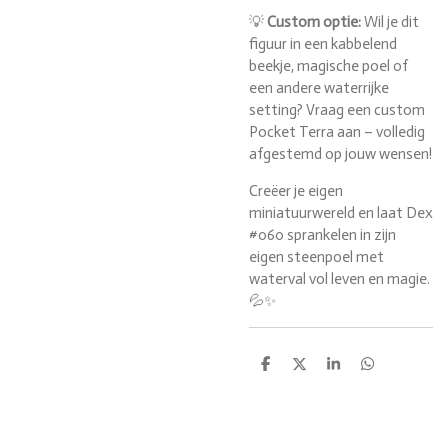
💡
Custom optie:
Wil je dit
figuur in een kabbelend
beekje, magische poel of
een andere waterrijke
setting? Vraag een custom
Pocket Terra aan – volledig
afgestemd op jouw wensen!
Creëer je eigen
miniatuurwereld en laat Dex
#060 sprankelen in zijn
eigen steenpoel met
waterval vol leven en magie.
💦✨
D
D
S
D
e
e
h
e
l
e
a
l
e
l
r
e
n
e
n