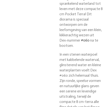
sprankelend waterland tot
leven met deze compacte 8
cm Pocket Terra! Dit
diorama is speciaal
ontworpen om de
leefomgeving van een klein,
kikkerachtig wezen uit
Dex‑nummer
#060
na te
bootsen.
In een stenen waterpoel
met kabbelende waterval,
glinsterend water en kleine
waterplanten voelt Dex
#060 zich helemaal thuis.
Zijn ronde, speelse vormen
en natuurlijke glans geven
een serene en levendige
uitstraling, terwijl de
compacte 8 cm-terra alle
fijne details van het figuur