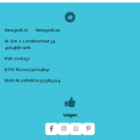
Newgeek.nl Newgeek.eu
dr. d.m. v. Londenstraat 34
4064EM varik
KVK:
71116257
BTW:
NL002230109B41
IBAN:
NL70RABO0331389304
Volgen
F
I
W
P
a
n
h
i