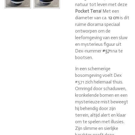
natuur tot leven met deze
Pocket Terra
! Met een
diameter van ca.
12 cm
is dit
ruime diorama speciaal
ontworpen om de
leefomgeving van een sluw
en mysterieus figuur uit
Dex-nummer
#571
na te
bootsen.
In een schemerige
bosomgeving voelt Dex
#571 zich helemaal thuis.
Omringd door schaduwen,
kronkelende bomen en een
mysterieuze mist beweegt
hij behendig door zijn
terrein, altijd alert en klaar
om te spelen met illusies.
Zijn slimme en sierlijke
karakter geeft deze