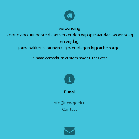
t
t
t
t
t
i
m
o
r
p
e
e
n
k
a
p
s
e
e
e
e
e
n
g
m
t
r
r
r
r
r
:
4
verzending
r
r
r
r
.
Voor 07:00 uur besteld dan verzenden wij op maandag, woensdag
e
e
e
e
7
en vrijdag.
s
Jouw pakket is binnen 1 -3 werkdagen bij jou bezorgd.
n
n
n
n
t
Op maat gemaakt en custom made uitgesloten.
e
r
r
e
n
E-mail
info@newgeek.nl
Contact