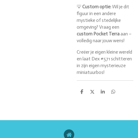
💡
Custom optie:
Wil je dit
figuur in een andere
mystieke of stedelijke
omgeving? Vraag een
custom Pocket Terra
aan –
volledig naar jouw wens!
Creëer je eigen kleine wereld
en laat Dex #571 schitteren
in zijn eigen mysterieuze
miniatuurbos!
D
D
S
D
e
e
h
e
l
e
a
l
e
l
r
e
n
e
n