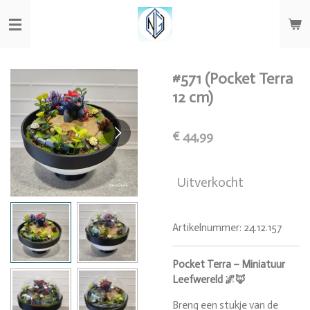
Ga
direct
naar
de
hoofdinhoud
#571 (Pocket Terra
12 cm)
€ 44,99
Uitverkocht
Artikelnummer:
24.12.157
Pocket Terra – Miniatuur
Leefwereld 🌌🦊
Breng een stukje van de