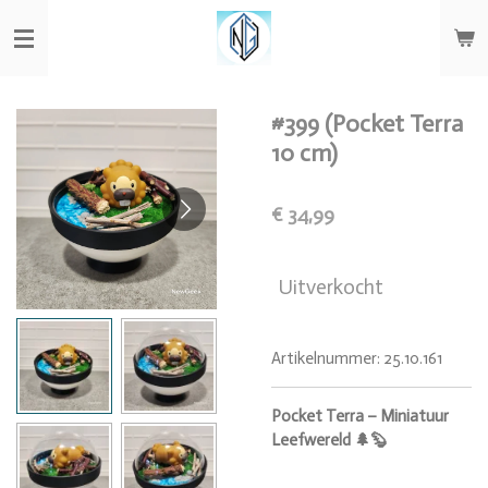
Ga
direct
naar
de
hoofdinhoud
#399 (Pocket Terra
10 cm)
€ 34,99
Uitverkocht
Artikelnummer:
25.10.161
Pocket Terra – Miniatuur
Leefwereld 🌲🦫