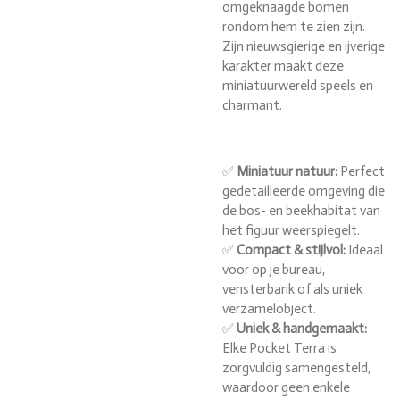
omgeknaagde bomen
rondom hem te zien zijn.
Zijn nieuwsgierige en ijverige
karakter maakt deze
miniatuurwereld speels en
charmant.
✅
Miniatuur natuur:
Perfect
gedetailleerde omgeving die
de bos- en beekhabitat van
het figuur weerspiegelt.
✅
Compact & stijlvol:
Ideaal
voor op je bureau,
vensterbank of als uniek
verzamelobject.
✅
Uniek & handgemaakt:
Elke Pocket Terra is
zorgvuldig samengesteld,
waardoor geen enkele