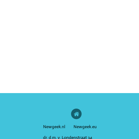
Newgeek.nl Newgeek.eu
dr. d.m. v. Londenstraat 34