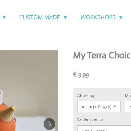
T
CUSTOM MADE
WORKSHOPS
My Terra Choic
€ 9,99
Afmeting
Ma
Bodem keuze