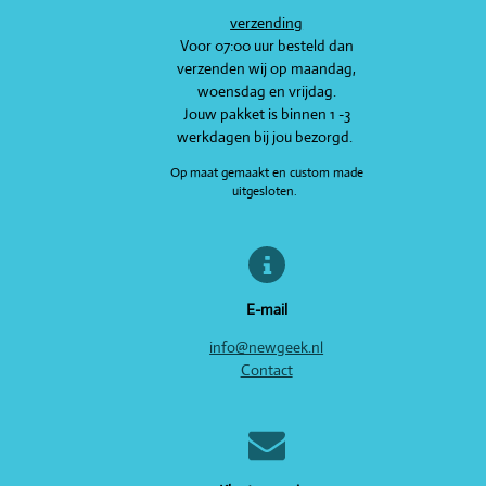
r
r
r
r
r
4
verzending
r
r
r
r
.
Voor 07:00 uur besteld dan
e
e
e
e
7
verzenden wij op maandag,
s
woensdag en vrijdag.
n
n
n
n
t
Jouw pakket is binnen 1 -3
e
werkdagen bij jou bezorgd.
r
Op maat gemaakt en custom made
r
uitgesloten.
e
n
E-mail
info@newgeek.nl
Contact