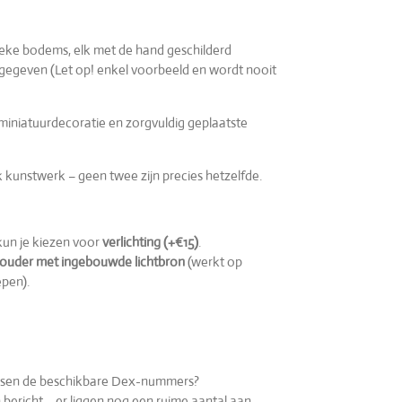
eke bodems, elk met de hand geschilderd
rgegeven (Let op! enkel voorbeeld en wordt nooit
 miniatuurdecoratie en zorgvuldig geplaatste
k kunstwerk – geen twee zijn precies hetzelfde.
kun je kiezen voor
verlichting (+€15)
.
ouder met ingebouwde lichtbron
(werkt op
epen).
 tussen de beschikbare Dex-nummers?
bericht – er liggen nog een ruime aantal aan