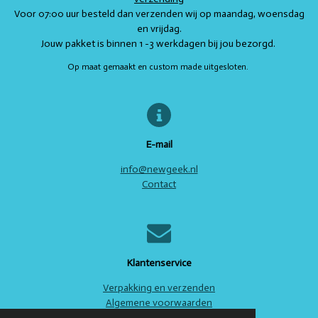
r
r
r
r
.
Voor 07:00 uur besteld dan verzenden wij op maandag, woensdag
e
e
e
e
7
en vrijdag.
s
Jouw pakket is binnen 1 -3 werkdagen bij jou bezorgd.
n
n
n
n
t
Op maat gemaakt en custom made uitgesloten.
e
r
r
e
n
E-mail
info@newgeek.nl
Contact
Klantenservice
Verpakking en verzenden
Algemene voorwaarden