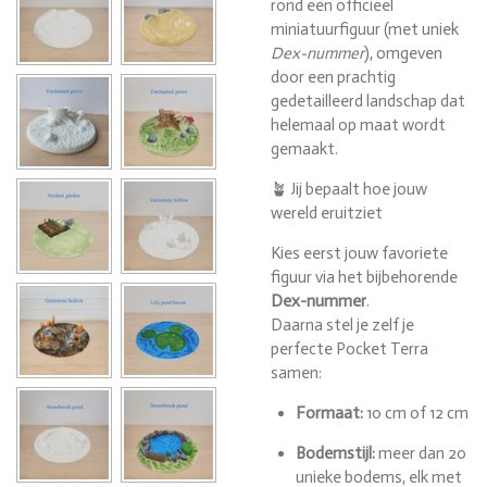
rond een officieel
miniatuurfiguur (met uniek
Dex-nummer
), omgeven
door een prachtig
gedetailleerd landschap dat
helemaal op maat wordt
gemaakt.
🪴 Jij bepaalt hoe jouw
wereld eruitziet
Kies eerst jouw favoriete
figuur via het bijbehorende
Dex-nummer
.
Daarna stel je zelf je
perfecte Pocket Terra
samen:
Formaat:
10 cm of 12 cm
Bodemstijl:
meer dan 20
unieke bodems, elk met