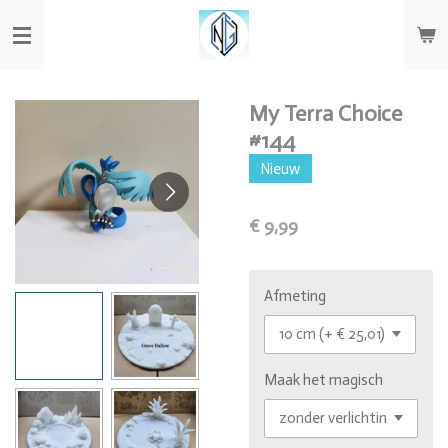
Ga
direct
naar
de
hoofdinhoud
My Terra Choice
#144
Nieuw
€ 9,99
Afmeting
Maak het magisch