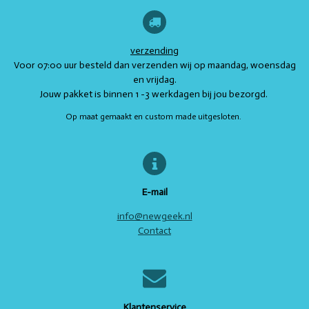
e
n
k
a
p
s
e
e
e
e
e
n
g
m
t
r
r
r
r
r
:
4
verzending
r
r
r
r
.
Voor 07:00 uur besteld dan verzenden wij op maandag, woensdag
e
e
e
e
7
en vrijdag.
s
Jouw pakket is binnen 1 -3 werkdagen bij jou bezorgd.
n
n
n
n
t
Op maat gemaakt en custom made uitgesloten.
e
r
r
e
n
E-mail
info@newgeek.nl
Contact
Klantenservice