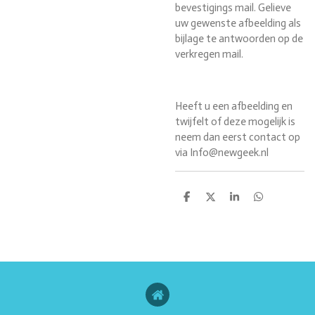
bevestigings mail. Gelieve
uw gewenste afbeelding als
bijlage te antwoorden op de
verkregen mail.
Heeft u een afbeelding en
twijfelt of deze mogelijk is
neem dan eerst contact op
via Info@newgeek.nl
D
D
S
D
e
e
h
e
l
e
a
l
e
l
r
e
n
e
n